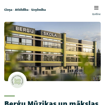
Cieņa - Atbildība - Uzņēmība
Izvēlne
Berģu Mūzikas un mākslas