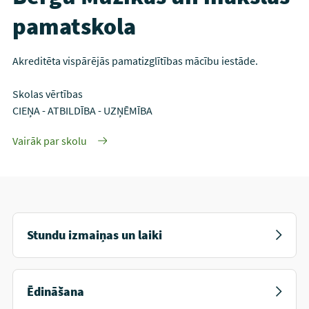
pamatskola
Akreditēta vispārējās pamatizglītības mācību iestāde.
Skolas vērtības
CIEŅA - ATBILDĪBA - UZŅĒMĪBA
Vairāk par skolu
Stundu izmaiņas un laiki
Ēdināšana