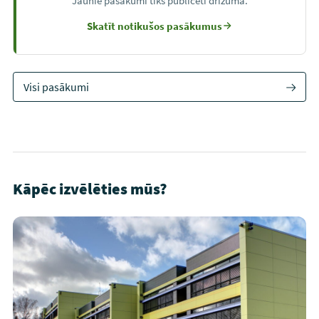
Jaunie pasākumi tiks publicēti drīzumā.
Skatīt notikušos pasākumus
Visi pasākumi
Kāpēc izvēlēties mūs?