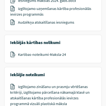
Iesniegums mākslas 2024. gads.docx
Izglītojamo uzņemšanas kārtība profesionālās
ievirzes programmās
Audzēkņa atskaitīšanas iesniegums
Iekšējās kārtības nolikumi
Kartibas-noteikumi-Maksla-24
Iekšējie noteikumi
Izglītojamo zināšanu un prasmju vērtēšanas
kritēriji, izglītojamo pārcelšana nākamajā klasē un
atskaitīšanas kārtība profesionālās ievirzes
programmā vizuāli plastiskā māksla