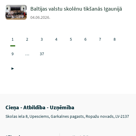
Baltijas valstu skolēnu tikšanās Igaunijā
04.06.2026.
1
2
3
4
5
6
7
8
9
…
37
►
Cieņa - Atbildība - Uzņēmība
Skolas iela 8, Upesciems, Garkalnes pagasts, Ropažu novads, LV-2137