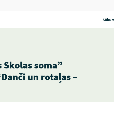
Sākum
s Skolas soma”
Danči un rotaļas –