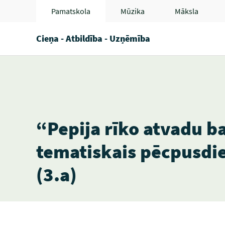
Pamatskola
Mūzika
Māksla
Cieņa - Atbildība - Uzņēmība
“Pepija rīko atvadu bal
tematiskais pēcpusdi
(3.a)