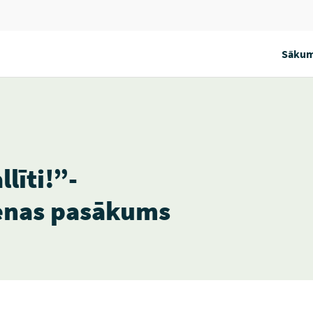
Sākum
līti!”-
enas pasākums