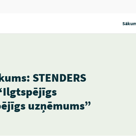
Sākum
sākums: STENDERS
“Ilgtspējīgs
spējīgs uzņēmums”