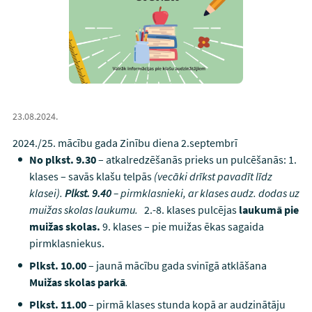
23.08.2024.
2024./25. mācību gada Zinību diena 2.septembrī
No plkst. 9.30
– atkalredzēšanās prieks un pulcēšanās:
1.
klases – savās klašu telpās
(vecāki drīkst pavadīt līdz
klasei).
Plkst. 9.40
– pirmklasnieki, ar klases audz. dodas uz
muižas skolas laukumu.
2.-8. klases pulcējas
laukumā pie
muižas skolas.
9. klases – pie muižas ēkas sagaida
pirmklasniekus.
Plkst. 10.00
– jaunā mācību gada svinīgā atklāšana
Muižas skolas parkā
.
Plkst. 11.00
– pirmā klases stunda kopā ar audzinātāju