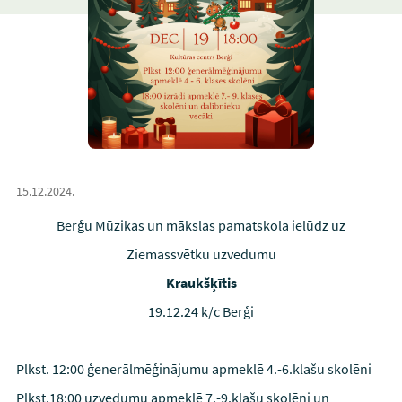
15.12.2024.
Berģu Mūzikas un mākslas pamatskola ielūdz uz
Ziemassvētku uzvedumu
Kraukšķītis
19.12.24 k/c Berģi
Plkst. 12:00 ģenerālmēģinājumu apmeklē 4.-6.klašu skolēni
Plkst.18:00 uzvedumu apmeklē 7.-9.klašu skolēni un