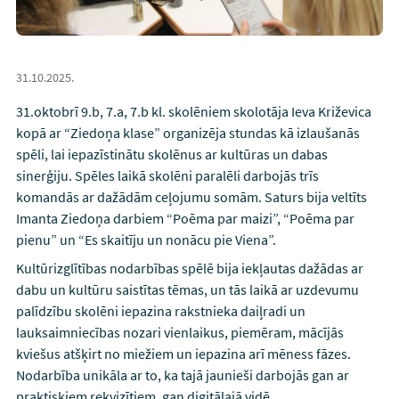
31.10.2025.
31.oktobrī 9.b, 7.a, 7.b kl. skolēniem skolotāja Ieva Križevica
kopā ar “Ziedoņa klase” organizēja stundas kā izlaušanās
spēli, lai iepazīstinātu skolēnus ar kultūras un dabas
sinerģiju. Spēles laikā skolēni paralēli darbojās trīs
komandās ar dažādām ceļojumu somām. Saturs bija veltīts
Imanta Ziedoņa darbiem “Poēma par maizi”, “Poēma par
pienu” un “Es skaitīju un nonācu pie Viena”.
Kultūrizglītības nodarbības spēlē bija iekļautas dažādas ar
dabu un kultūru saistītas tēmas, un tās laikā ar uzdevumu
palīdzību skolēni iepazina rakstnieka daiļradi un
lauksaimniecības nozari vienlaikus, piemēram, mācījās
kviešus atšķirt no miežiem un iepazina arī mēness fāzes.
Nodarbība unikāla ar to, ka tajā jaunieši darbojās gan ar
praktiskiem rekvizītiem, gan digitālajā vidē.