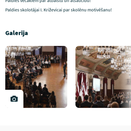
Paldies vecākiem par atbalstu un atsaucību!
Paldies skolotājai I. Križevicai par skolēnu motivēšanu!
Galerija