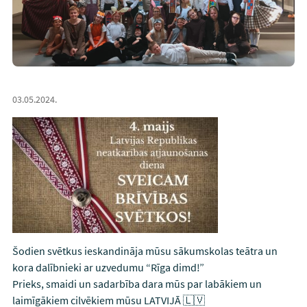
03.05.2024.
Šodien svētkus ieskandināja mūsu sākumskolas teātra un
kora dalībnieki ar uzvedumu “Rīga dimd!”
Prieks, smaidi un sadarbība dara mūs par labākiem un
laimīgākiem cilvēkiem mūsu LATVIJĀ 🇱🇻