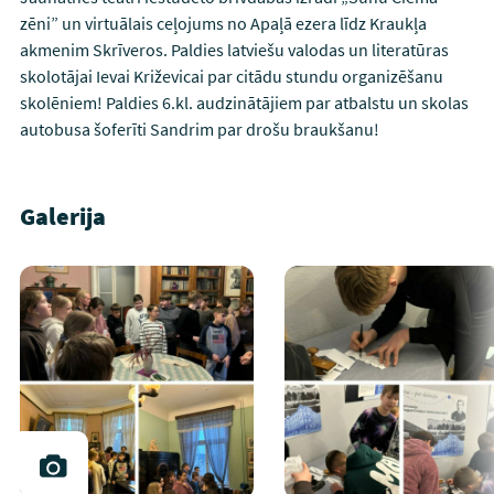
zēni” un virtuālais ceļojums no Apaļā ezera līdz Kraukļa
akmenim Skrīveros. Paldies latviešu valodas un literatūras
skolotājai Ievai Križevicai par citādu stundu organizēšanu
skolēniem! Paldies 6.kl. audzinātājiem par atbalstu un skolas
autobusa šoferīti Sandrim par drošu braukšanu!
Galerija