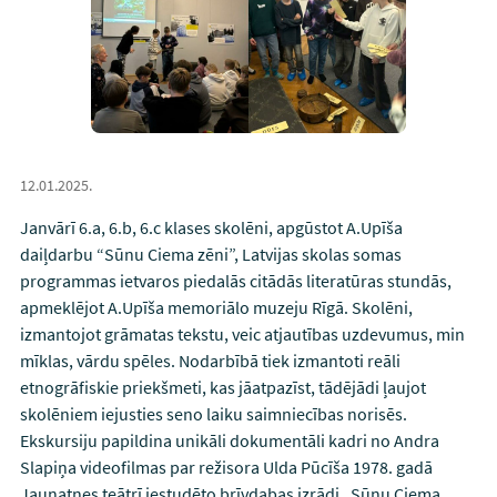
12.01.2025.
Janvārī 6.a, 6.b, 6.c klases skolēni, apgūstot A.Upīša
daiļdarbu “Sūnu Ciema zēni”, Latvijas skolas somas
programmas ietvaros piedalās citādās literatūras stundās,
apmeklējot A.Upīša memoriālo muzeju Rīgā. Skolēni,
izmantojot grāmatas tekstu, veic atjautības uzdevumus, min
mīklas, vārdu spēles. Nodarbībā tiek izmantoti reāli
etnogrāfiskie priekšmeti, kas jāatpazīst, tādējādi ļaujot
skolēniem iejusties seno laiku saimniecības norisēs.
Ekskursiju papildina unikāli dokumentāli kadri no Andra
Slapiņa videofilmas par režisora Ulda Pūcīša 1978. gadā
Jaunatnes teātrī iestudēto brīvdabas izrādi „Sūnu Ciema