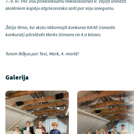
7.-9. kl. Pēc visu priekšnesumu noklausīšanās R. Vējiņš sniedza
skolēniem kopēju atgriezenisko saiti par viņu sniegumu.
Žūrija lēma, ka skolu nākamajā konkursa kārtā (novada
konkursā) pārstāvēs Marks Simsons no 4.a klases.
Turam īkšķus par Tevi, Mark, 4. martā!
Galerija