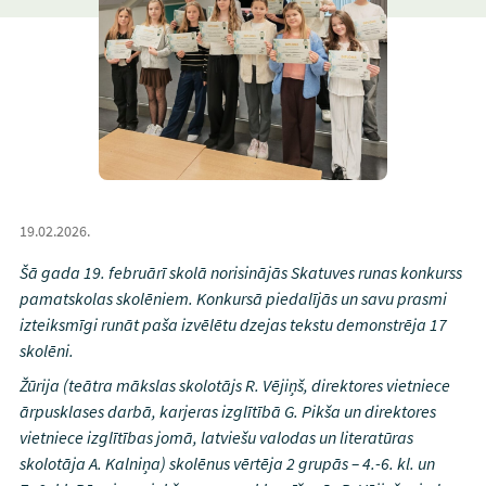
19.02.2026.
Šā gada 19. februārī skolā norisinājās Skatuves runas konkurss
pamatskolas skolēniem. Konkursā piedalījās un savu prasmi
izteiksmīgi runāt paša izvēlētu dzejas tekstu demonstrēja 17
skolēni.
Žūrija (teātra mākslas skolotājs R. Vējiņš, direktores vietniece
ārpusklases darbā, karjeras izglītībā G. Pikša un direktores
vietniece izglītības jomā, latviešu valodas un literatūras
skolotāja A. Kalniņa) skolēnus vērtēja 2 grupās – 4.-6. kl. un