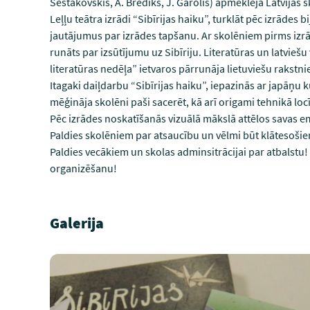
Šestakovskis, A. Brediks, J. Garolis) apmeklēja Latvija
Leļļu teātra izrādi “Sibīrijas haiku”, turklāt pēc izrādes b
jautājumus par izrādes tapšanu. Ar skolēniem pirms iz
runāts par izsūtījumu uz Sibīriju. Literatūras un latvieš
literatūras nedēļa” ietvaros pārrunāja lietuviešu rakstnie
Itagaki daiļdarbu “Sibīrijas haiku”, iepazinās ar japāņu k
mēģināja skolēni paši sacerēt, kā arī origami tehnikā locī
Pēc izrādes noskatīšanās vizuālā mākslā attēlos savas e
Paldies skolēniem par atsaucību un vēlmi būt klātesošiem
Paldies vecākiem un skolas adminsitrācijai par atbalstu! 
organizēšanu!
Galerija