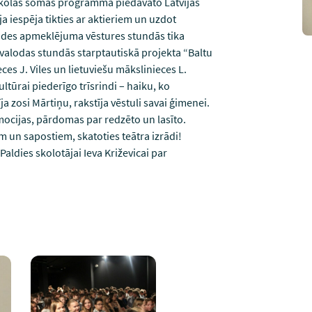
s skolas somas programmā piedāvāto Latvijas
ija iespēja tikties ar aktieriem un uzdot
rādes apmeklējuma vēstures stundās tika
u valodas stundās starptautiskā projekta “Baltu
ces J. Viles un lietuviešu mākslinieces L.
ultūrai piederīgo trīsrindi – haiku, ko
ja zosi Mārtiņu, rakstīja vēstuli savai ģimenei.
mocijas, pārdomas par redzēto un lasīto.
 un sapostiem, skatoties teātra izrādi!
Paldies skolotājai Ieva Križevicai par