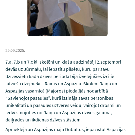
29.09.2025.
7.a, 7.b un 7.c kl. skolēni un klašu audzinātāji 2.septembrī
devās uz Jūrmalu, lai iepazītu pilsētu, kuru par savu
dzīvesvietu kādā dzīves periodā bija izvēlējušies izcilie
latviešu dzejnieki – Rainis un Aspazija. Skolēni Raiņa un
Aspazijas vasarnīcā (Majoros) piedalījās nodarbībā
“Savienojot pasaules”, kurā izzināja savas personības
unikalitāti un pasaules uztveres veidu, vairojot drosmi un
iedvesmojoties no Raiņa un Aspazijas dzīves gājuma,
daiļrades un ikdienas dzīves stāstiem.
Apmeklēja arī Aspazijas māju Dubultos, iepazīstot Aspazijas