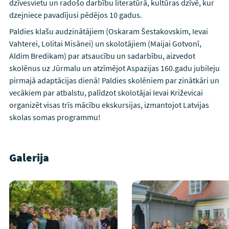
dzīvesvietu un radošo darbību literatūrā, kultūras dzīvē, kur
dzejniece pavadījusi pēdējos 10 gadus.
Paldies klašu audzinātājiem (Oskaram Šestakovskim, Ievai
Vahterei, Lolitai Misānei) un skolotājiem (Maijai Gotvonī,
Aldim Bredikam) par atsaucību un sadarbību, aizvedot
skolēnus uz Jūrmalu un atzīmējot Aspazijas 160.gadu jubileju
pirmajā adaptācijas dienā! Paldies skolēniem par zinātkāri un
vecākiem par atbalstu, palīdzot skolotājai Ievai Križevicai
organizēt visas trīs mācību ekskursijas, izmantojot Latvijas
skolas somas programmu!
Galerija