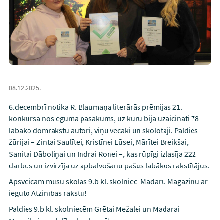
08.12.2025.
6.decembrī notika R. Blaumaņa literārās prēmijas 21.
konkursa noslēguma pasākums, uz kuru bija uzaicināti 78
labāko domrakstu autori, viņu vecāki un skolotāji. Paldies
žūrijai – Zintai Saulītei, Kristīnei Lūsei, Mārītei Breikšai,
Sanitai Dāboliņai un Indrai Ronei –, kas rūpīgi izlasīja 222
darbus un izvirzīja uz apbalvošanu pašus labākos rakstītājus.
Apsveicam mūsu skolas 9.b kl. skolnieci Madaru Magazinu ar
iegūto Atzinības rakstu!
Paldies 9.b kl. skolniecēm Grētai Mežalei un Madarai