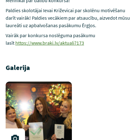
Mennikai par dalību konkursā!
Paldies skolotājai Ievai Križevicai par skolēnu motivēšanu
darīt vairāk! Paldies vecākiem par atsaucību, aizvedot mūsu
laureāti uz apbalvošanas pasākumu Ērgļos.
Vairāk par konkursa noslēguma pasākumu
lasīt
https://www.braki.lv/aktuali?173
Galerija