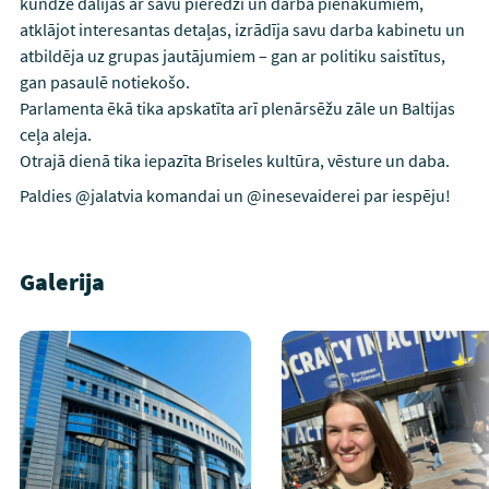
kundze dalījās ar savu pieredzi un darba pienākumiem,
atklājot interesantas detaļas, izrādīja savu darba kabinetu un
atbildēja uz grupas jautājumiem – gan ar politiku saistītus,
gan pasaulē notiekošo.
Parlamenta ēkā tika apskatīta arī plenārsēžu zāle un Baltijas
ceļa aleja.
Otrajā dienā tika iepazīta Briseles kultūra, vēsture un daba.
Paldies @jalatvia komandai un @inesevaiderei par iespēju!
Galerija