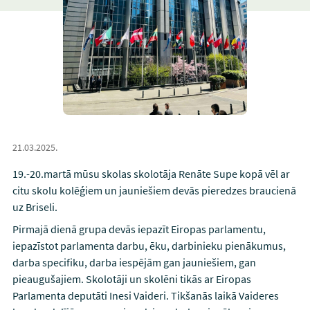
21.03.2025.
19.-20.martā mūsu skolas skolotāja Renāte Supe kopā vēl ar
citu skolu kolēģiem un jauniešiem devās pieredzes braucienā
uz Briseli.
Pirmajā dienā grupa devās iepazīt Eiropas parlamentu,
iepazīstot parlamenta darbu, ēku, darbinieku pienākumus,
darba specifiku, darba iespējām gan jauniešiem, gan
pieaugušajiem. Skolotāji un skolēni tikās ar Eiropas
Parlamenta deputāti Inesi Vaideri. Tikšanās laikā Vaideres