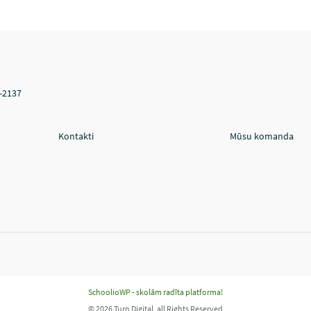
V-2137
Kontakti
Mūsu komanda
SchoolioWP - skolām radīta platforma!
© 2026 Turn Digital, all Rights Reserved