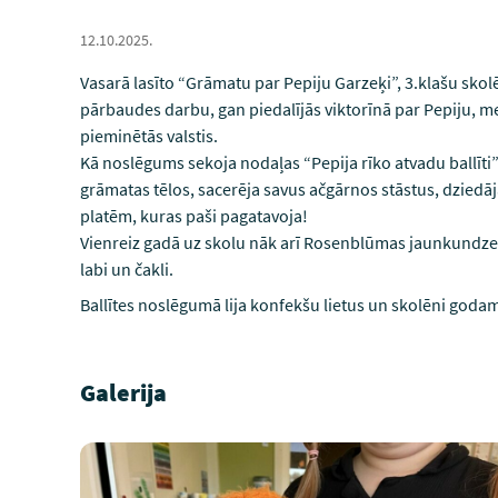
12.10.2025.
Vasarā lasīto “Grāmatu par Pepiju Garzeķi”, 3.klašu skolēn
pārbaudes darbu, gan piedalījās viktorīnā par Pepiju, 
pieminētās valstis.
Kā noslēgums sekoja nodaļas “Pepija rīko atvadu ballīti
grāmatas tēlos, sacerēja savus ačgārnos stāstus, dziedāj
platēm, kuras paši pagatavoja!
Vienreiz gadā uz skolu nāk arī Rosenblūmas jaunkundze (s
labi un čakli.
Ballītes noslēgumā lija konfekšu lietus un skolēni godam
Galerija