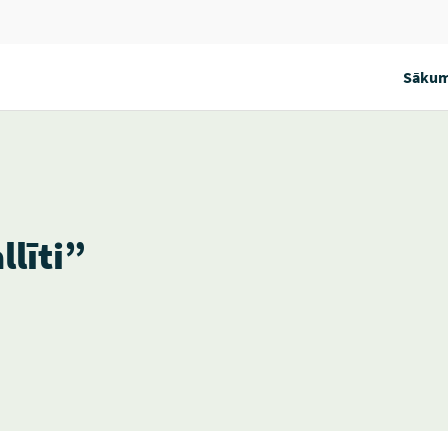
Sākum
llīti”