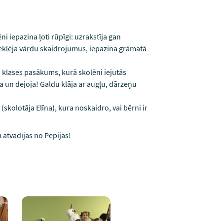
i iepazina ļoti rūpīgi: uzrakstīja gan
meklēja vārdu skaidrojumus, iepazina grāmatā
” klases pasākums, kurā skolēni iejutās
a un dejoja! Galdu klāja ar augļu, dārzeņu
kolotāja Elīna), kura noskaidro, vai bērni ir
 atvadījās no Pepijas!