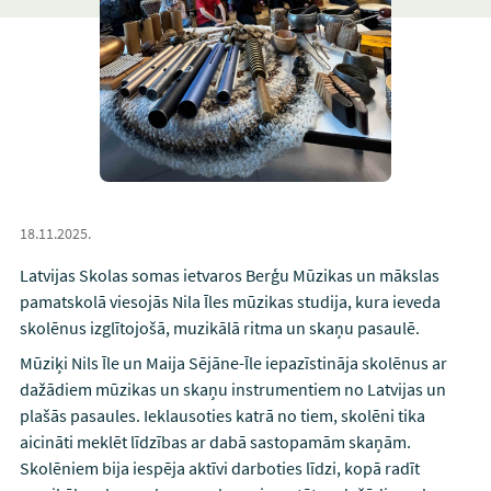
18.11.2025.
Latvijas Skolas somas ietvaros Berģu Mūzikas un mākslas
pamatskolā viesojās Nila Īles mūzikas studija, kura ieveda
skolēnus izglītojošā, muzikālā ritma un skaņu pasaulē.
Mūziķi Nils Īle un Maija Sējāne-Īle iepazīstināja skolēnus ar
dažādiem mūzikas un skaņu instrumentiem no Latvijas un
plašās pasaules. Ieklausoties katrā no tiem, skolēni tika
aicināti meklēt līdzības ar dabā sastopamām skaņām.
Skolēniem bija iespēja aktīvi darboties līdzi, kopā radīt