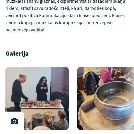
muzikālas skaņu gleznas, eksperimentēt ar dažādiem skaņu
rīkiem, attīstīt savu radošo iztēli, kā arī, darboties kopā,
veicinot pozitīvu komunikāciju starp klasesbiedriem. Klases
veidoja kopējas muzikālas kompozīcijas pieredzējušu
pasniedzēju vadībā.
Galerija