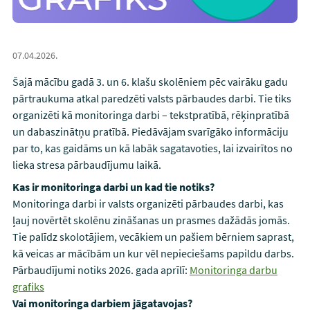
07.04.2026.
Šajā mācību gadā 3. un 6. klašu skolēniem pēc vairāku gadu
pārtraukuma atkal paredzēti valsts pārbaudes darbi. Tie tiks
organizēti kā monitoringa darbi – tekstpratībā, rēķinpratībā
un dabaszinātņu pratībā. Piedāvājam svarīgāko informāciju
par to, kas gaidāms un kā labāk sagatavoties, lai izvairītos no
lieka stresa pārbaudījumu laikā.
Kas ir monitoringa darbi un kad tie notiks?
Monitoringa darbi ir valsts organizēti pārbaudes darbi, kas
ļauj novērtēt skolēnu zināšanas un prasmes dažādās jomās.
Tie palīdz skolotājiem, vecākiem un pašiem bērniem saprast,
kā veicas ar mācībām un kur vēl nepieciešams papildu darbs.
Pārbaudījumi notiks 2026. gada aprīlī:
Monitoringa darbu
grafiks
Vai monitoringa darbiem jāgatavojas?