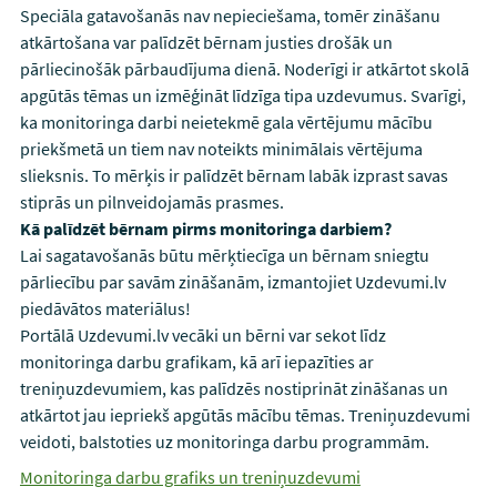
Speciāla gatavošanās nav nepieciešama, tomēr zināšanu
atkārtošana var palīdzēt bērnam justies drošāk un
pārliecinošāk pārbaudījuma dienā. Noderīgi ir atkārtot skolā
apgūtās tēmas un izmēģināt līdzīga tipa uzdevumus. Svarīgi,
ka monitoringa darbi neietekmē gala vērtējumu mācību
priekšmetā un tiem nav noteikts minimālais vērtējuma
slieksnis. To mērķis ir palīdzēt bērnam labāk izprast savas
stiprās un pilnveidojamās prasmes.
Kā palīdzēt bērnam pirms monitoringa darbiem?
Lai sagatavošanās būtu mērķtiecīga un bērnam sniegtu
pārliecību par savām zināšanām, izmantojiet Uzdevumi.lv
piedāvātos materiālus!
Portālā Uzdevumi.lv vecāki un bērni var sekot līdz
monitoringa darbu grafikam, kā arī iepazīties ar
treniņuzdevumiem, kas palīdzēs nostiprināt zināšanas un
atkārtot jau iepriekš apgūtās mācību tēmas. Treniņuzdevumi
veidoti, balstoties uz monitoringa darbu programmām.
Monitoringa darbu grafiks un treniņuzdevumi