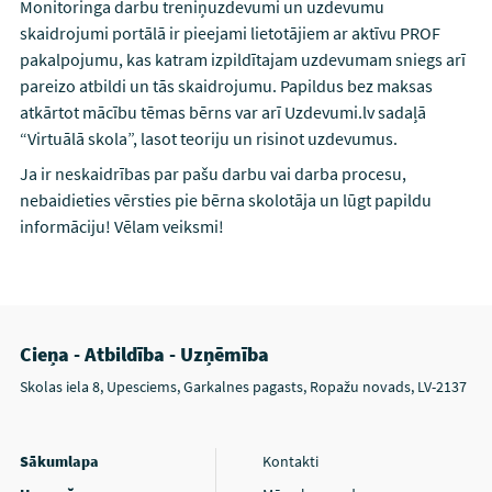
Monitoringa darbu treniņuzdevumi un uzdevumu
skaidrojumi portālā ir pieejami lietotājiem ar aktīvu PROF
pakalpojumu, kas katram izpildītajam uzdevumam sniegs arī
pareizo atbildi un tās skaidrojumu. Papildus bez maksas
atkārtot mācību tēmas bērns var arī Uzdevumi.lv sadaļā
“Virtuālā skola”, lasot teoriju un risinot uzdevumus.
Ja ir neskaidrības par pašu darbu vai darba procesu,
nebaidieties vērsties pie bērna skolotāja un lūgt papildu
informāciju! Vēlam veiksmi!
Cieņa - Atbildība - Uzņēmība
Skolas iela 8, Upesciems, Garkalnes pagasts, Ropažu novads, LV-2137
Sākumlapa
Kontakti