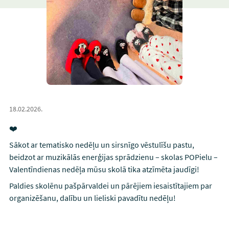
18.02.2026.
❤️
Sākot ar tematisko nedēļu un sirsnīgo vēstulīšu pastu,
beidzot ar muzikālās enerģijas sprādzienu – skolas POPielu –
Valentīndienas nedēļa mūsu skolā tika atzīmēta jaudīgi!
Paldies skolēnu pašpārvaldei un pārējiem iesaistītajiem par
organizēšanu, dalību un lieliski pavadītu nedēļu!