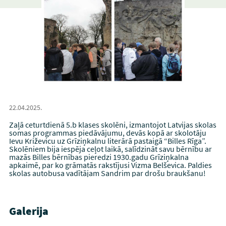
22.04.2025.
Zaļā ceturtdienā 5.b klases skolēni, izmantojot Latvijas skolas
somas programmas piedāvājumu, devās kopā ar skolotāju
Ievu Križevicu uz Grīziņkalnu literārā pastaigā “Billes Rīga”.
Skolēniem bija iespēja ceļot laikā, salīdzināt savu bērnību ar
mazās Billes bērnības pieredzi 1930.gadu Grīziņkalna
apkaimē, par ko grāmatās rakstījusi Vizma Belševica. Paldies
skolas autobusa vadītājam Sandrim par drošu braukšanu!
Galerija