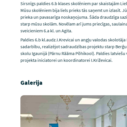
Sirsnīgs paldies 6.b klases skolēniem par skaistajām Li
Mūsu skolēniem bija liels prieks tās saņemt un izlasīt. J
prieka un pavasarīga noskaņojuma. Šāda draudzīga saziņa
starp mūsu skolām. Novēlam arī jums priecīgas, saulain
sveicieniem 6.a kl. un Agita.
Paldies 6.b kl.audz.I.Krevicai un angļu valodas skolotāj
sadarbību, realizējot sadraudzības projektu starp Ber
skolu Igaunijā (Pärnu Rääma Põhikool). Paldies latviešu va
projekta iniciatorei un koordinatorei I.Križevicai.
Galerija