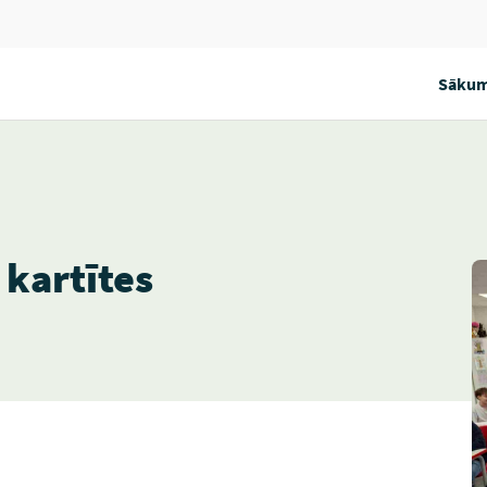
Sākum
kartītes