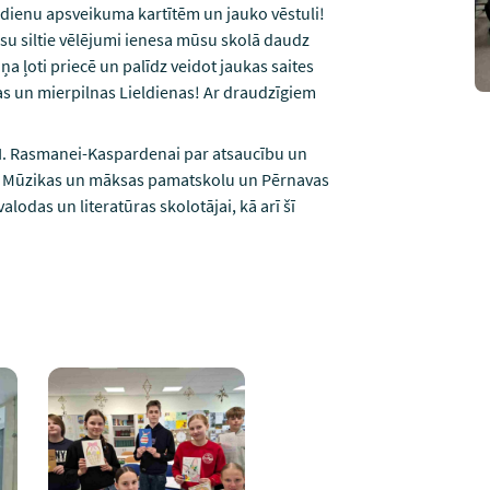
eldienu apsveikuma kartītēm un jauko vēstuli!
ūsu siltie vēlējumi ienesa mūsu skolā daudz
 ļoti priecē un palīdz veidot jaukas saites
as un mierpilnas Lieldienas! Ar draudzīgiem
a I. Rasmanei-Kaspardenai par atsaucību un
ģu Mūzikas un māksas pamatskolu un Pērnavas
lodas un literatūras skolotājai, kā arī šī