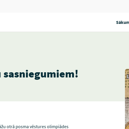
Sākum
u sasniegumiem!
tāžu otrā posma vēstures olimpiādes