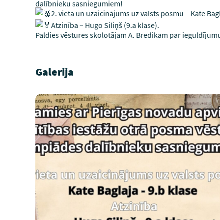
dalībnieku sasniegumiem!
2. vieta un uzaicinājums uz valsts posmu – Kate Bagl
Atzinība – Hugo Siliņš (9.a klase).
Paldies vēstures skolotājam A. Bredikam par ieguldījum
Galerija