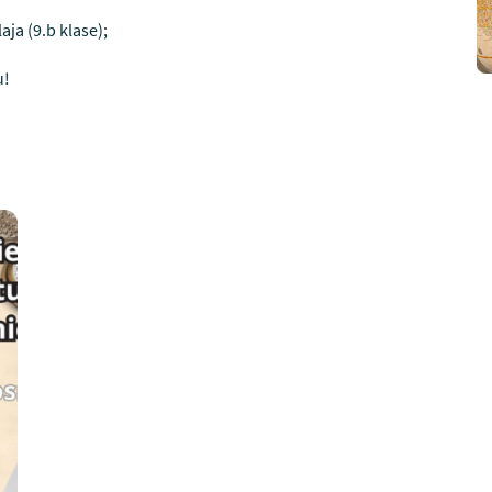
aja (9.b klase);
u!