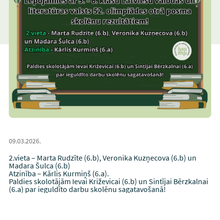
09.03.2026.
2.vieta – Marta Rudzīte (6.b), Veronika Kuzņecova (6.b) un
Madara Šulca (6.b)
Atzinība – Kārlis Kurmiņš (6.a).
Paldies skolotājām Ievai Križevicai (6.b) un Sintījai Bērzkalnai
(6.a) par ieguldīto darbu skolēnu sagatavošanā!