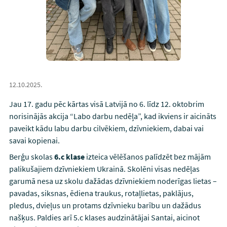
12.10.2025.
Jau 17. gadu pēc kārtas visā Latvijā no 6. līdz 12. oktobrim
norisinājās akcija “Labo darbu nedēļa”, kad ikviens ir aicināts
paveikt kādu labu darbu cilvēkiem, dzīvniekiem, dabai vai
savai kopienai.
Berģu skolas
6.c klase
izteica vēlēšanos palīdzēt bez mājām
palikušajiem dzīvniekiem Ukrainā. Skolēni visas nedēļas
garumā nesa uz skolu dažādas dzīvniekiem noderīgas lietas –
pavadas, siksnas, ēdiena traukus, rotaļlietas, paklājus,
pledus, dvieļus un protams dzīvnieku barību un dažādus
našķus. Paldies arī 5.c klases audzinātājai Santai, aicinot