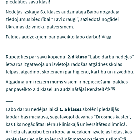
piedalīties savu klasi!
Nedēļas izskaņā 6.c klases audzinātāja Baiba nogādāja
ziedojumus biedrībai “Tavi draugi”, saziedotā nogādei
Ukrainas dzīvnieku patversmēm.
Paldies audzēkņiem par paveikto labo darbu!
🫶🏼
___
Rūpējoties par savu kopienu,
2.d klase
“Labo darbu nedēļas”
ietvaros izgatavoja un izvietoja radošas atgādnes skolas
telpās, atgādinot skolēniem par higiēnu, kārtību un uzvedību.
Atgādinājumi reizēm mums visiem ir nepieciešami, paldies
par paveikto 2.d klasei un audzinātājai Renātei!
🫶🏼
___
Labo darbu nedēļas laikā
1. a klases
skolēni piedalījās
labdarības iniciatīvā, sagatavojot dāvanas “Drosmes kastei”,
kas tiks nogādātas Bērnu klīniskajā universitātes slimnīcā.
Ar lielu atsaucību bērni kopā ar vecākiem izvēlējās lietas, kas
varētu iepriecināt un iedrošināt mazos pacientus slimnīcā.