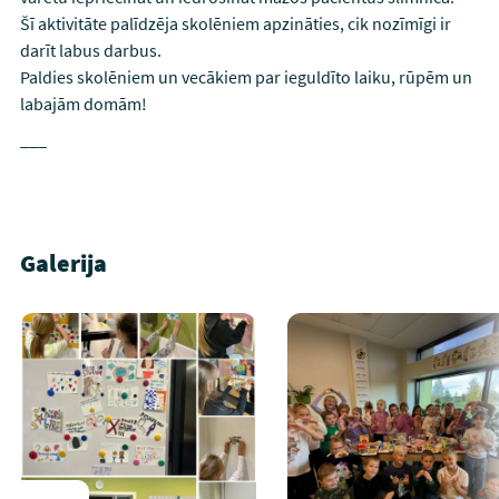
Šī aktivitāte palīdzēja skolēniem apzināties, cik nozīmīgi ir
darīt labus darbus.
Paldies skolēniem un vecākiem par ieguldīto laiku, rūpēm un
labajām domām!
___
Galerija