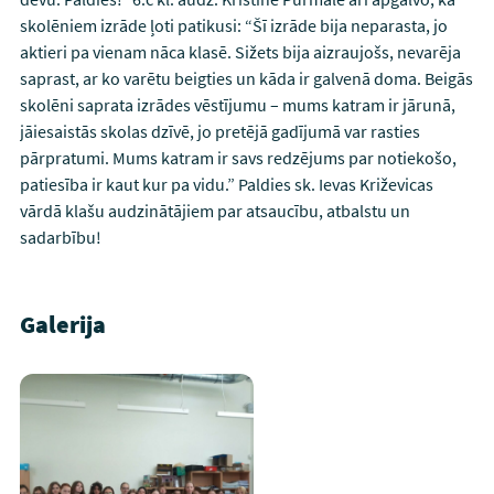
skolēniem izrāde ļoti patikusi: “Šī izrāde bija neparasta, jo
aktieri pa vienam nāca klasē. Sižets bija aizraujošs, nevarēja
saprast, ar ko varētu beigties un kāda ir galvenā doma. Beigās
skolēni saprata izrādes vēstījumu – mums katram ir jārunā,
jāiesaistās skolas dzīvē, jo pretējā gadījumā var rasties
pārpratumi. Mums katram ir savs redzējums par notiekošo,
patiesība ir kaut kur pa vidu.” Paldies sk. Ievas Križevicas
vārdā klašu audzinātājiem par atsaucību, atbalstu un
sadarbību!
Galerija