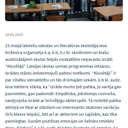
28.05.2025.
23.maijā latviešu valodas un literatūras skolotāja Ieva
Križevica organizēja 6.a, 6.b, 6.c kl. skolēniem un klašu
audzinātājiem skolas telpās noskatīties neparastu izrādi
“Klusētāji” Latvijas skolas somas programmas ietvaros.
Izrādes stāstu iedvesmojuši patiesi notikumi. “Klusētāji” ir
par cilvēku vienaldzību un tās drūmajām sekām. 6.b kl. audz.
Ieva Vahtere stāsta, ka “izrāde mums ļoti patika, jo varēja gan
pasmieties, gan padomāt. Empātiska, pārdomas rosinoša,
saviļņojoša izrāde ar brīnišķīgu aktierspēli. Tā noteikti palika
atmiņā ne tikai ar stāstiem un interesanto skatuves variāciju
(trīs klases telpās), bet arī ar aktieriem un sajūtām, kas tika
pasniegtas. Guvām pozitīvas emocijas un lielisku smieklu
devu. Paldies!” 6.c kl. audz. Kristīne Purmale arī apgalvo, ka