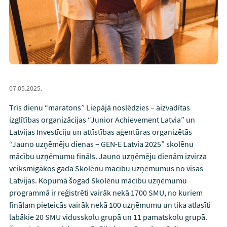
07.05.2025.
Trīs dienu “maratons” Liepājā noslēdzies – aizvadītas
izglītības organizācijas “Junior Achievement Latvia” un
Latvijas Investīciju un attīstības aģentūras organizētās
“Jauno uzņēmēju dienas – GEN-E Latvia 2025” skolēnu
mācību uzņēmumu fināls. Jauno uzņēmēju dienām izvirza
veiksmīgākos gada Skolēnu mācību uzņēmumus no visas
Latvijas. Kopumā šogad Skolēnu mācību uzņēmumu
programmā ir reģistrēti vairāk nekā 1700 SMU, no kuriem
finālam pieteicās vairāk nekā 100 uzņēmumu un tika atlasīti
labākie 20 SMU vidusskolu grupā un 11 pamatskolu grupā.