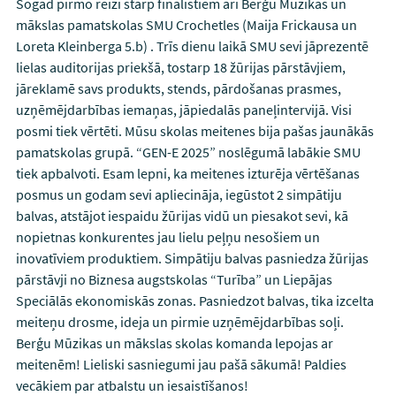
Šogad pirmo reizi starp finālistiem arī Berģu Mūzikas un
mākslas pamatskolas SMU Crochetles (Maija Frickausa un
Loreta Kleinberga 5.b) . Trīs dienu laikā SMU sevi jāprezentē
lielas auditorijas priekšā, tostarp 18 žūrijas pārstāvjiem,
jāreklamē savs produkts, stends, pārdošanas prasmes,
uzņēmējdarbības iemaņas, jāpiedalās paneļintervijā. Visi
posmi tiek vērtēti. Mūsu skolas meitenes bija pašas jaunākās
pamatskolas grupā. “GEN-E 2025” noslēgumā labākie SMU
tiek apbalvoti. Esam lepni, ka meitenes izturēja vērtēšanas
posmus un godam sevi apliecināja, iegūstot 2 simpātiju
balvas, atstājot iespaidu žūrijas vidū un piesakot sevi, kā
nopietnas konkurentes jau lielu peļņu nesošiem un
inovatīviem produktiem. Simpātiju balvas pasniedza žūrijas
pārstāvji no Biznesa augstskolas “Turība” un Liepājas
Speciālās ekonomiskās zonas. Pasniedzot balvas, tika izcelta
meiteņu drosme, ideja un pirmie uzņēmējdarbības soļi.
Berģu Mūzikas un mākslas skolas komanda lepojas ar
meitenēm! Lieliski sasniegumi jau pašā sākumā! Paldies
vecākiem par atbalstu un iesaistīšanos!