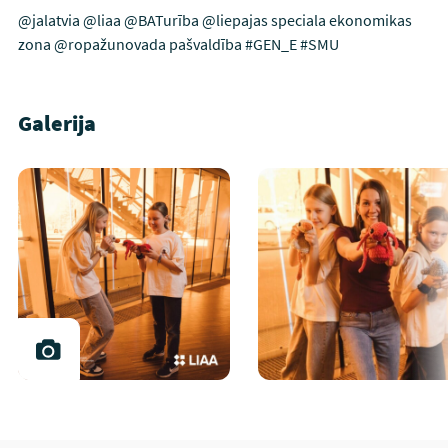
@jalatvia @liaa @BATurība @liepajas speciala ekonomikas
zona @ropažunovada pašvaldība #GEN_E #SMU
Galerija