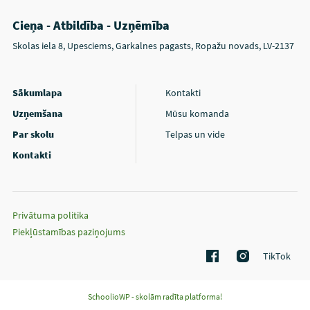
Cieņa - Atbildība - Uzņēmība
Skolas iela 8, Upesciems, Garkalnes pagasts, Ropažu novads, LV-2137
Sākumlapa
Kontakti
Uzņemšana
Mūsu komanda
Par skolu
Telpas un vide
Kontakti
Privātuma politika
Piekļūstamības paziņojums
TikTok
SchoolioWP - skolām radīta platforma!