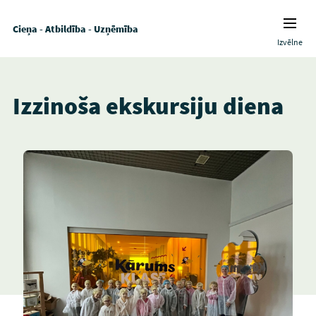
Cieņa - Atbildība - Uzņēmība
Izvēlne
Izzinoša ekskursiju diena