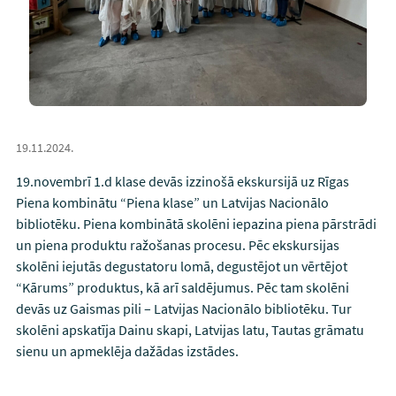
19.11.2024.
19.novembrī 1.d klase devās izzinošā ekskursijā uz Rīgas
Piena kombinātu “Piena klase” un Latvijas Nacionālo
bibliotēku. Piena kombinātā skolēni iepazina piena pārstrādi
un piena produktu ražošanas procesu. Pēc ekskursijas
skolēni iejutās degustatoru lomā, degustējot un vērtējot
“Kārums” produktus, kā arī saldējumus. Pēc tam skolēni
devās uz Gaismas pili – Latvijas Nacionālo bibliotēku. Tur
skolēni apskatīja Dainu skapi, Latvijas latu, Tautas grāmatu
sienu un apmeklēja dažādas izstādes.