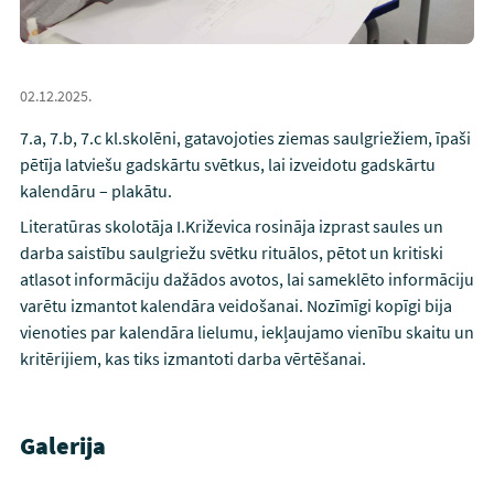
02.12.2025.
7.a, 7.b, 7.c kl.skolēni, gatavojoties ziemas saulgriežiem, īpaši
pētīja latviešu gadskārtu svētkus, lai izveidotu gadskārtu
kalendāru – plakātu.
Literatūras skolotāja I.Križevica rosināja izprast saules un
darba saistību saulgriežu svētku rituālos, pētot un kritiski
atlasot informāciju dažādos avotos, lai sameklēto informāciju
varētu izmantot kalendāra veidošanai. Nozīmīgi kopīgi bija
vienoties par kalendāra lielumu, iekļaujamo vienību skaitu un
kritērijiem, kas tiks izmantoti darba vērtēšanai.
Galerija