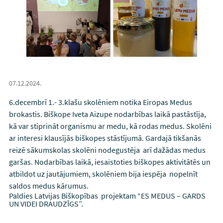
07.12.2024.
6.decembrī 1.- 3.klašu skolēniem notika Eiropas Medus
brokastis. Biškope Iveta Aizupe nodarbības laikā pastāstīja,
kā var stiprināt organismu ar medu, kā rodas medus. Skolēni
ar interesi klausījās biškopes stāstījumā. Gardajā tikšanās
reizē sākumskolas skolēni nodegustēja arī dažādas medus
garšas. Nodarbības laikā, iesaistoties biškopes aktivitātēs un
atbildot uz jautājumiem, skolēniem bija iespēja nopelnīt
saldos medus kārumus.
Paldies Latvijas Biškopības projektam “ES MEDUS – GARDS
UN VIDEI DRAUDZĪGS”.