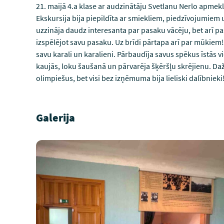
21. maijā 4.a klase ar audzinātāju Svetlanu Nerlo apmek
Ekskursija bija piepildīta ar smiekliem, piedzīvojumiem
uzzināja daudz interesanta par pasaku vācēju, bet arī p
izspēlējot savu pasaku. Uz brīdi pārtapa arī par mūkiem! 
savu karali un karalieni. Pārbaudīja savus spēkus īstās vi
kaujās, loku šaušanā un pārvarēja šķēršļu skrējienu. Daži
olimpiešus, bet visi bez izņēmuma bija lieliski dalībnieki
Galerija