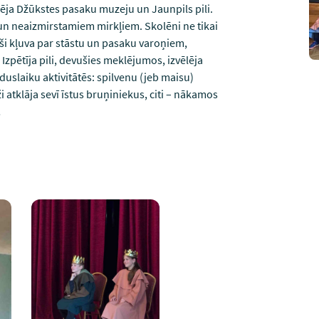
lēja Džūkstes pasaku muzeju un Jaunpils pili.
 un neaizmirstamiem mirkļiem. Skolēni ne tikai
aši kļuva par stāstu un pasaku varoņiem,
Izpētīja pili, devušies meklējumos, izvēlēja
duslaiku aktivitātēs: spilvenu (jeb maisu)
 atklāja sevī īstus bruņiniekus, citi – nākamos
!