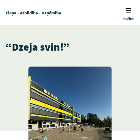
Cieņa - Atbildība - Uzņēmība
Izvēlne
“Dzeja svin!”