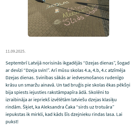
11.09.2025.
Septembrī Latvijā norisinās ikgadējās “Dzejas dienas”, šogad
ar devīzi “Dzeja svin!”. Arī mūsu skolas 4.a, 4.b, 4.c atzīmēja
Dzejas dienas. Svinības sākās ar iedvesmošanos rudenīgo
krāsu un smaržu ainavā. Un tad bruģis pie skolas ēkas pēkšņi
bija spiests iejusties rakstāmpapīra ādā. Skolēni to
izraibināja ar iepriekš izvēlētām latviešu dzejas klasiķu
rindām. Šķiet, ka Aleksandra Čaka “sirds uz trotuāra”
iepukstas ik mirkli, kad kāds šīs dzejnieku rindas lasa. Lai
pukst!