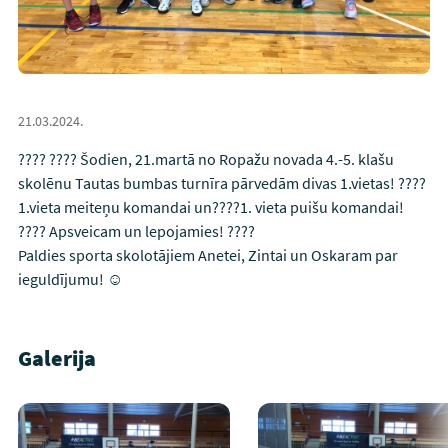
21.03.2024.
???? ???? Šodien, 21.martā no Ropažu novada 4.-5. klašu
skolēnu Tautas bumbas turnīra pārvedām divas 1.vietas! ????
1.vieta meiteņu komandai un????1. vieta puišu komandai!
???? Apsveicam un lepojamies! ????
Paldies sporta skolotājiem Anetei, Zintai un Oskaram par
ieguldījumu! ☺️
Galerija