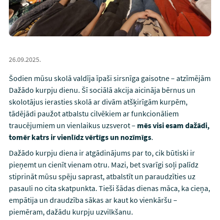
26.09.2025.
Šodien mūsu skolā valdīja īpaši sirsnīga gaisotne – atzīmējām
Dažādo kurpju dienu. Šī sociālā akcija aicināja bērnus un
skolotājus ierasties skolā ar divām atšķirīgām kurpēm,
tādējādi paužot atbalstu cilvēkiem ar funkcionāliem
traucējumiem un vienlaikus uzsverot –
mēs visi esam dažādi,
tomēr katrs ir vienlīdz vērtīgs un nozīmīgs
.
Dažādo kurpju diena ir atgādinājums par to, cik būtiski ir
pieņemt un cienīt vienam otru. Mazi, bet svarīgi soļi palīdz
stiprināt mūsu spēju saprast, atbalstīt un paraudzīties uz
pasauli no cita skatpunkta. Tieši šādas dienas māca, ka cieņa,
empātija un draudzība sākas ar kaut ko vienkāršu –
piemēram, dažādu kurpju uzvilkšanu.