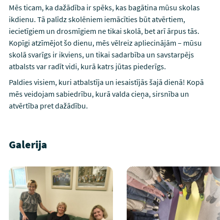
Mēs ticam, ka dažādība ir spēks, kas bagātina mūsu skolas
ikdienu. Tā palīdz skolēniem iemācīties būt atvērtiem,
iecietīgiem un drosmīgiem ne tikai skolā, bet arī ārpus tās.
Kopīgi atzīmējot šo dienu, mēs vēlreiz apliecinājām – mūsu
skolā svarīgs ir ikviens, un tikai sadarbība un savstarpējs
atbalsts var radīt vidi, kurā katrs jūtas piederīgs.
Paldies visiem, kuri atbalstīja un iesaistījās šajā dienā! Kopā
mēs veidojam sabiedrību, kurā valda cieņa, sirsnība un
atvērtība pret dažādību.
Galerija