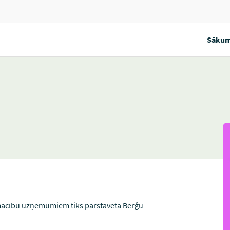
Sākum
u mācību uzņēmumiem tiks pārstāvēta Berģu