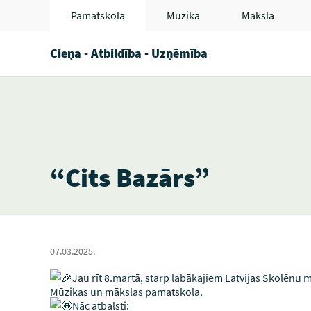
Pamatskola
Mūzika
Māksla
Cieņa - Atbildība - Uzņēmība
“Cits Bazārs”
07.03.2025.
Jau rīt 8.martā, starp labākajiem Latvijas Skolēn
Mūzikas un mākslas pamatskola.
Nāc atbalsti: