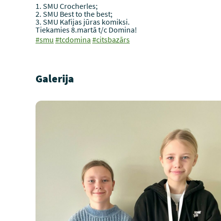
1. SMU Crocherles;
2. ⁠SMU Best to the best;
3. ⁠SMU Kafijas jūras komiksi.
Tiekamies 8.martā t/c Domina!
#smu
#tcdomina
#citsbazārs
Galerija