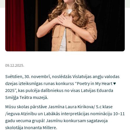
09.12.2025.
Svētdien, 30. novembrī, noslēdzās Vislatvijas angļu valodas
dzejas izteiksmīgas runas konkurss “Poetry in My Heart ♥️
2025”, kas pulcēja dalībniekus no visas Latvijas Eduarda
Smiļģa Teātra muzejā.
Mūsu skolas pārstāve Jasmīna Laura Kirikova/ 5.c klase
/ieguva Atzinību un Labākās interpretācijas nomināciju 10–11
gadu vecuma grupā! Jasmīnu konkursam sagatavoja
skolotāja Inonanta Millere.