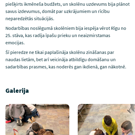
piešķirts ikmēneša budžets, un skolēnu uzdevums bija plānot
savus izdevumus, domāt par uzkrājumiem un rīcību
neparedzētās situācijās.
Nodarbības noslēgumā skolēniem bija iespēja vērot Rīgu no
25. stāva, kas radīja īpašu prieku un neaizmirstamas
emocijas.
Šī pieredze ne tikai paplašināja skolēnu zināšanas par
naudas lietām, bet arī veicināja atbildīgu domāšanu un
sadarbības prasmes, kas noderēs gan ikdienā, gan nākotnē.
Galerija