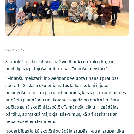
09.04.2026.
8. aprīlī 2. d klase devās uz Swedbank centrālo ēku, kur
piedalījās izglītojošā nodarbībā “Finanšu meistari”.
“Finanšu meistari” ir Swedbank veidota finanšu pratības
spēle 1.–3. klašu skolēniem. Tās laikā skolēni iejūtas
pieaugušo lomā un pieņem lēmumus, kas saistīti ar ģimenes
budžeta plānošanu un ikdienas vajadzību nodrošināšanu.
Spēles gaitā skolēni izspēlē trīs mēnešu ciklu – iegādājas
pārtiku, apmaksā mājokļa izdevumus, kā arī saskaras ar
neparedzētiem tēriņiem.
Nodarbības laikā skolēni strādāja grupās. Katrai grupai tika