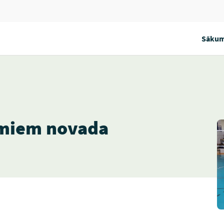
Sākum
miem novada