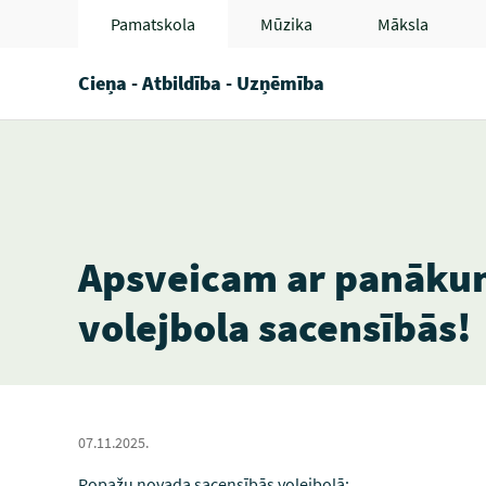
Pamatskola
Mūzika
Māksla
Cieņa - Atbildība - Uzņēmība
Apsveicam ar panāku
volejbola sacensībās!
07.11.2025.
Ropažu novada sacensībās volejbolā: