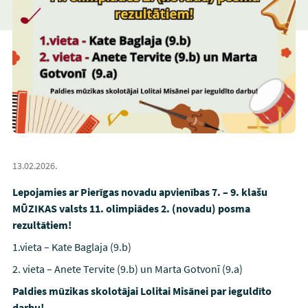
13.02.2026.
Lepojamies ar Pierīgas novadu apvienības 7. – 9. klašu
MŪZIKAS valsts 11. olimpiādes 2. (novadu) posma
rezultātiem!
1.vieta –
Kate Baglaja (9.b)
2. vieta –
Anete Tervite
(9.b) un Marta Gotvonī
(9.a)
Paldies mūzikas skolotājai Lolitai Misānei par ieguldīto
darbu!