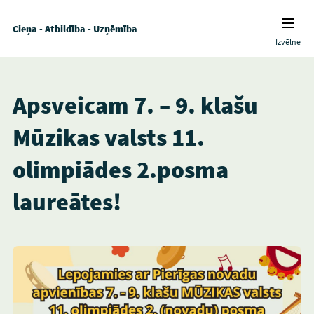
Cieņa - Atbildība - Uzņēmība
Izvēlne
Apsveicam 7. – 9. klašu
Mūzikas valsts 11.
olimpiādes 2.posma
laureātes!