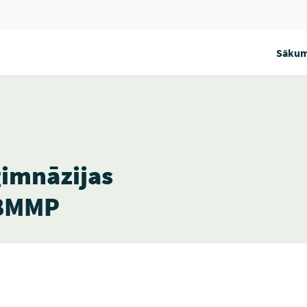
Sākum
ģimnāzijas
 BMMP