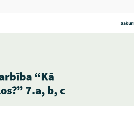
Sākum
arbība “Kā
os?” 7.a, b, c