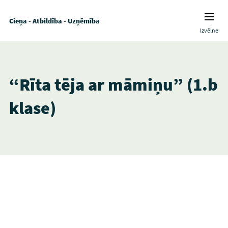
Cieņa - Atbildība - Uzņēmība
Izvēlne
“Rīta tēja ar māmiņu” (1.b
klase)