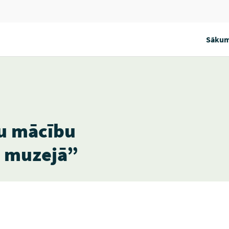
Sākum
su mācību
a muzejā”