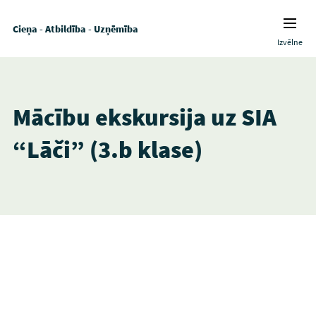
Cieņa - Atbildība - Uzņēmība
Izvēlne
Mācību ekskursija uz SIA
“Lāči” (3.b klase)