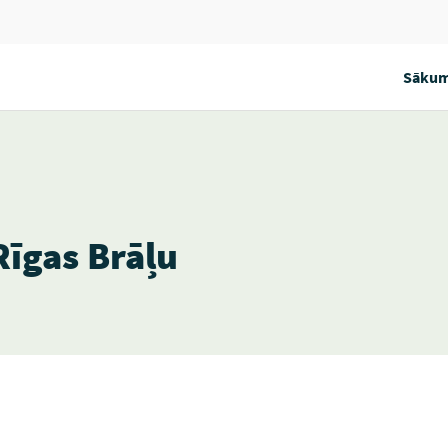
Sākum
Rīgas Brāļu