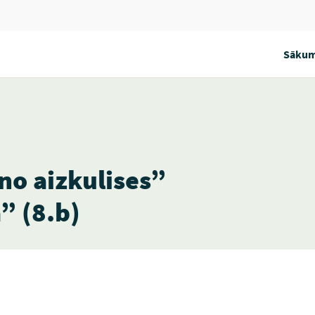
Sākum
no aizkulises”
” (8.b)