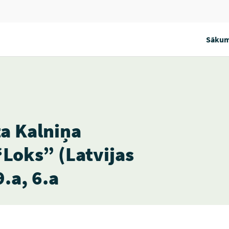
Sākum
a Kalniņa
oks” (Latvijas
9.a, 6.a