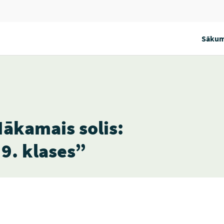
Sākum
ākamais solis:
 9. klases”