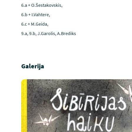
6.a + O.Šestakovskis,
6.b + I.Vahtere,
6.c + M.Geida,
9.a, 9.b, J.Garolis, A.Brediks
Galerija