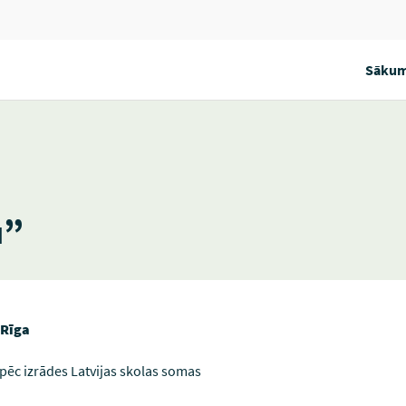
Sākum
u”
 Rīga
u pēc izrādes Latvijas skolas somas